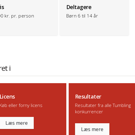
is
Deltagere
0 kr. pr. person
Børn 6 til 14 år
et i
Licens
Resultater
Køb eller forny licens
Resultater fra alle Tumbling
konkurrencer
Læs mere
Læs mere