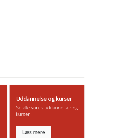
Uddannelse og kurser
Se alle vores uddannelser og
kurser
Læs mere