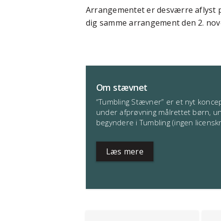
Arrangementet er desværre aflyst på
dig samme arrangement den 2. no
Om stævnet
“Tumbling Stævner” er et nyt konce
under afprøvning målrettet børn, u
begyndere i Tumbling (ingen licenskr
Læs mere