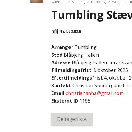
Kalender
Samling
Tumbling
Events
Tu
Tumbling Stæv
4 okt
2025
Arrangør
Tumbling
Sted
Blåbjerg Hallen
Adresse
Blåbjerg Hallen, Idrætsvæ
Tilmeldingsfrist
4. oktober 2025
Efter­tilmeldings­frist
4. oktober 
Kontakt
Christian Søndergaard H
Email
christiansnha@gmail.com
Eksternt ID
1165
Deltagerliste