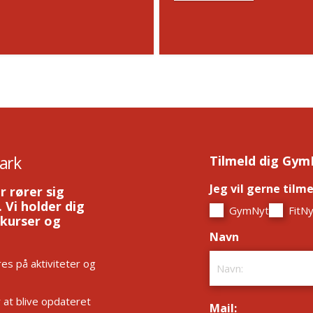
ark
Tilmeld dig Gym
Jeg vil gerne tilm
r rører sig
 Vi holder dig
GymNyt
FitNy
 kurser og
Navn
*
es på aktiviteter og
r at blive opdateret
Mail:
*