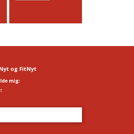
Nyt og FitNyt
elde mig:
*
t