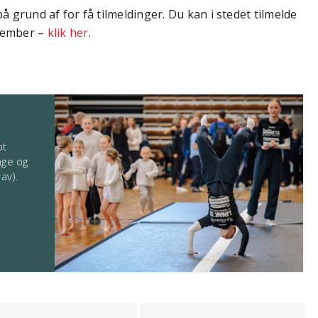
 grund af for få tilmeldinger. Du kan i stedet tilmelde
vember –
klik her
.
pt
nge og
av).