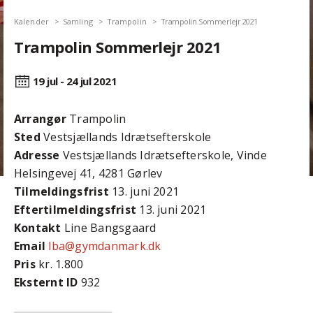
Kalender
Samling
Trampolin
Trampolin Sommerlejr 2021
Trampolin Sommerlejr 2021
19 jul - 24 jul
2021
Arrangør
Trampolin
Sted
Vestsjællands Idrætsefterskole
Adresse
Vestsjællands Idrætsefterskole, Vinde
Helsingevej 41, 4281 Gørlev
Tilmeldingsfrist
13. juni 2021
Efter­tilmeldings­frist
13. juni 2021
Kontakt
Line Bangsgaard
Email
lba@gymdanmark.dk
Pris
kr. 1.800
Eksternt ID
932