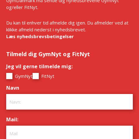
GymDanmark må sende dig nyhedsbrevene GymNyt
og/eller FitNyt.
Du kan til enhver tid afmelde dig igen. Du afmelder ved at
klikke afmeld nederst i nyhedsbrevet.
Læs nyhedsbrevsbetingelser
Tilmeld dig GymNyt og FitNyt
Jeg vil gerne tilmelde mig:
*
GymNyt
FitNyt
Navn
*
Mail:
*