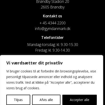
Brøndby Stadion 20
2605 Brøndby
Kontakt os
+ 45 4344 2200
info@gymdanmark.dk
Telefontider
Mandag-torsdag: kl. 9.30-15.30
Fredag: kl. 9.30-14.30
CVR nr. 20916818
Vi værdsætter dit privatliv
Reg. & Kontonr.: 4180 3119119022
Vi bruger cookies til at forbedre din browsingoplevelse, vise
personligt tilpassede annoncer eller indhold og analysere
Privatlivspolitik og cookies
vores trafik. Ved at klikke på "Accepter alle", accepterer du
vores brug af cookies.
Shortcuts
Kontakt os
Tilpas
Afvis alle
Accepter alle
Kalender