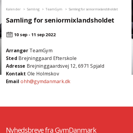
Kalender
Samling
TeamGym
Samling for seniormixlandsholdet
Samling for seniormixlandsholdet
10 sep - 11 sep
2022
Arrangør
TeamGym
Sted
Brejninggaard Efterskole
Adresse
Brejninggaardsvej 12, 6971 Spjald
Kontakt
Ole Holmskov
Email
ohh@gymdanmark.dk
Nyhedsbreve fra GymDanmark