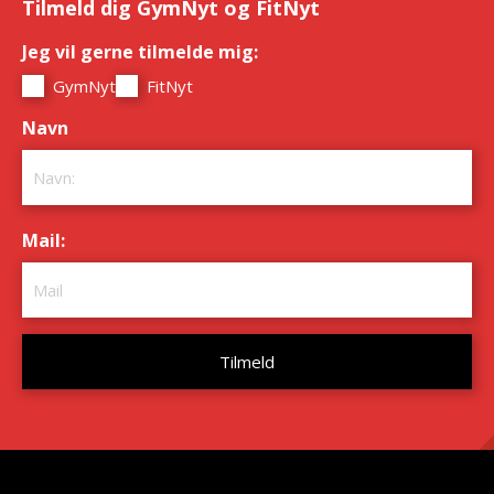
Tilmeld dig GymNyt og FitNyt
Jeg vil gerne tilmelde mig:
*
GymNyt
FitNyt
Navn
*
Mail:
*