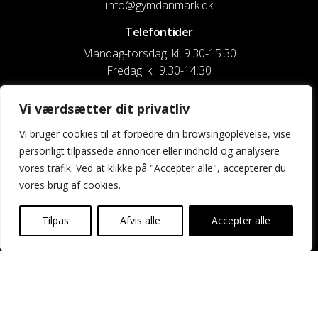
info@gymdanmark.dk
Telefontider
Mandag-torsdag: kl. 9.30-15.30
Fredag: kl. 9.30-14.30
CVR nr. 20916818
Vi værdsætter dit privatliv
Reg. & Kontonr.: 4180 3119119022
Vi bruger cookies til at forbedre din browsingoplevelse, vise
personligt tilpassede annoncer eller indhold og analysere
Privatlivspolitik og cookies
vores trafik. Ved at klikke på "Accepter alle", accepterer du
vores brug af cookies.
Shortcuts
Kontakt os
Tilpas
Afvis alle
Accepter alle
Kalender
Uddannelse og kurser
Nyheder og presse