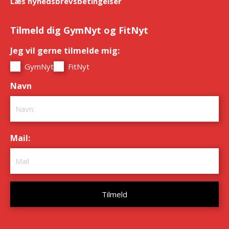
Læs nyhedsbrevsbetingelser
Tilmeld dig GymNyt og FitNyt
Jeg vil gerne tilmelde mig:
*
GymNyt
FitNyt
Navn
*
Mail:
*