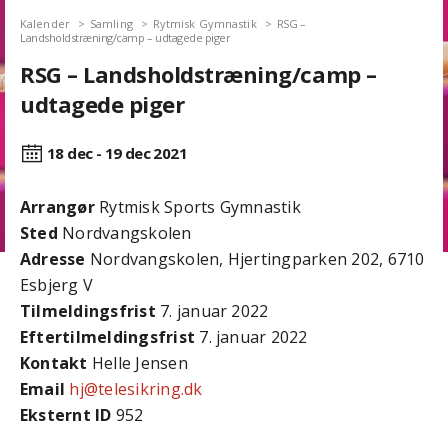
Kalender
Samling
Rytmisk Gymnastik
RSG –
Landsholdstræning/camp – udtagede piger
RSG – Landsholdstræning/camp –
udtagede piger
18 dec - 19 dec
2021
Arrangør
Rytmisk Sports Gymnastik
Sted
Nordvangskolen
Adresse
Nordvangskolen, Hjertingparken 202, 6710
Esbjerg V
Tilmeldingsfrist
7. januar 2022
Efter­tilmeldings­frist
7. januar 2022
Kontakt
Helle Jensen
Email
hj@telesikring.dk
Eksternt ID
952