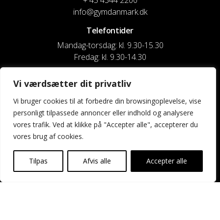
+ 45 4344 2200
info@gymdanmark.dk
Telefontider
Mandag-torsdag: kl. 9.30-15.30
Fredag: kl. 9.30-14.30
CVR nr. 20916818
Vi værdsætter dit privatliv
Reg. & Kontonr.: 4180 3119119022
Vi bruger cookies til at forbedre din browsingoplevelse, vise
personligt tilpassede annoncer eller indhold og analysere
Privatlivspolitik og cookies
vores trafik. Ved at klikke på "Accepter alle", accepterer du
vores brug af cookies.
Shortcuts
Kontakt os
Tilpas
Afvis alle
Accepter alle
Kalender
Uddannelse og kurser
Nyheder og presse