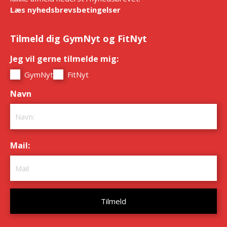
Læs nyhedsbrevsbetingelser
Tilmeld dig GymNyt og FitNyt
Jeg vil gerne tilmelde mig:
*
GymNyt
FitNyt
Navn
*
Mail:
*