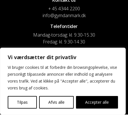
Kontakt os
+ 45 4344 2200
info@gymdanmark.dk
Telefontider
Mandag-torsdag: kl. 9.30-15.30
Fredag: kl. 9.30-14.30
CVR nr. 20916818
Vi værdsætter dit privatliv
Reg. & Kontonr.: 4180 3119119022
Vi bruger cookies til at forbedre din browsingoplevelse, vise
personligt tilpassede annoncer eller indhold og analysere
Privatlivspolitik og cookies
vores trafik. Ved at klikke på "Accepter alle", accepterer du
vores brug af cookies.
Shortcuts
Kontakt os
Tilpas
Afvis alle
Accepter alle
Kalender
Uddannelse og kurser
Nyheder og presse