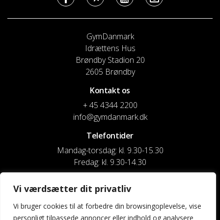
GymDanmark
Idrættens Hus
Brøndby Stadion 20
2605 Brøndby
Kontakt os
+ 45 4344 2200
info@gymdanmark.dk
Telefontider
Mandag-torsdag: kl. 9.30-15.30
Fredag: kl. 9.30-14.30
CVR nr. 20916818
Vi værdsætter dit privatliv
Reg. & Kontonr.: 4180 3119119022
Vi bruger cookies til at forbedre din browsingoplevelse, vise
personligt tilpassede annoncer eller indhold og analysere