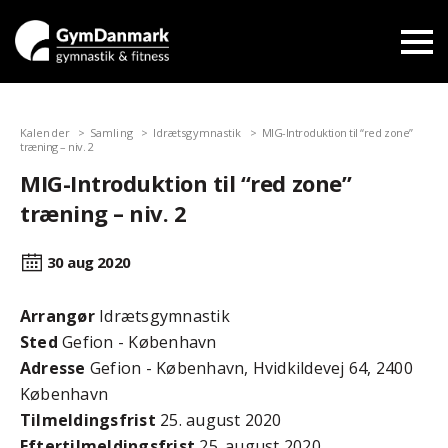
Kalender
Samling
Idrætsgymnastik
MIG-Introduktion til “red zone”
træning – niv. 2
MIG-Introduktion til “red zone”
træning – niv. 2
30 aug
2020
Arrangør
Idrætsgymnastik
Sted
Gefion - København
Adresse
Gefion - København, Hvidkildevej 64, 2400
København
Tilmeldingsfrist
25. august 2020
Efter­tilmeldings­frist
25. august 2020