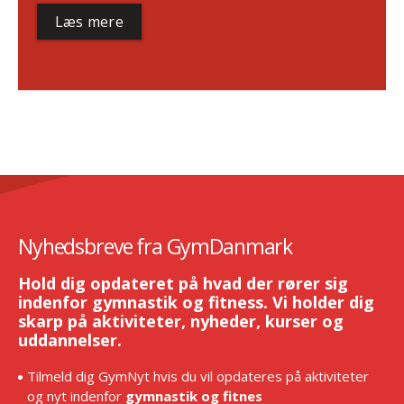
Læs mere
Nyhedsbreve fra GymDanmark
Hold dig opdateret på hvad der rører sig
indenfor gymnastik og fitness. Vi holder dig
skarp på aktiviteter, nyheder, kurser og
uddannelser.
Tilmeld dig GymNyt hvis du vil opdateres på aktiviteter
og nyt indenfor
gymnastik og fitnes