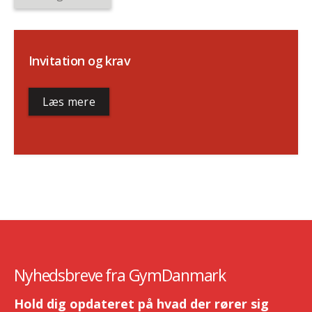
Invitation og krav
Læs mere
Nyhedsbreve fra GymDanmark
Hold dig opdateret på hvad der rører sig