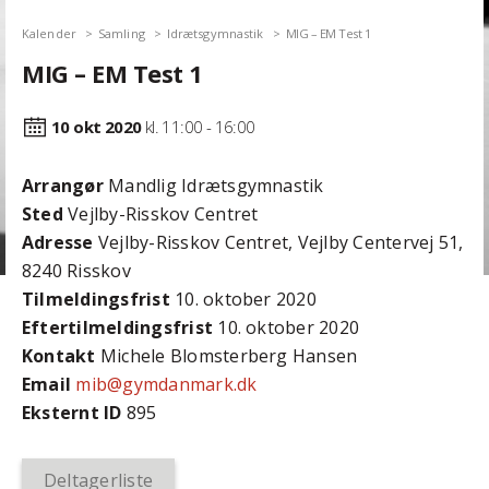
Kalender
Samling
Idrætsgymnastik
MIG – EM Test 1
MIG – EM Test 1
10 okt
2020
kl. 11:00 - 16:00
Arrangør
Mandlig Idrætsgymnastik
Sted
Vejlby-Risskov Centret
Adresse
Vejlby-Risskov Centret, Vejlby Centervej 51,
8240 Risskov
Tilmeldingsfrist
10. oktober 2020
Efter­tilmeldings­frist
10. oktober 2020
Kontakt
Michele Blomsterberg Hansen
Email
mib@gymdanmark.dk
Eksternt ID
895
Deltagerliste