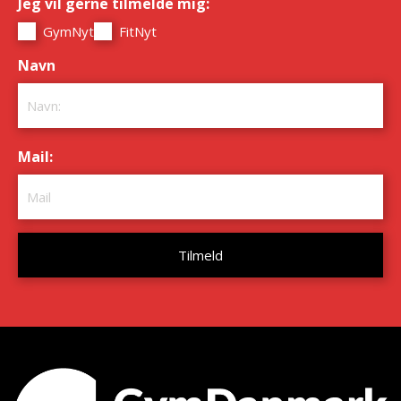
Jeg vil gerne tilmelde mig:
*
GymNyt
FitNyt
Navn
*
Mail:
*