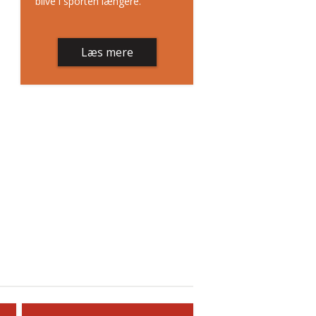
blive i sporten længere.
Læs mere