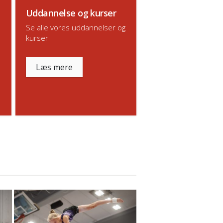
Uddannelse og kurser
Se alle vores uddannelser og
kurser
Læs mere