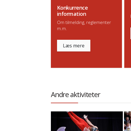
Konkurrence
information
Om tilmelding, reglementer
m.m.
Læs mere
Andre aktiviteter