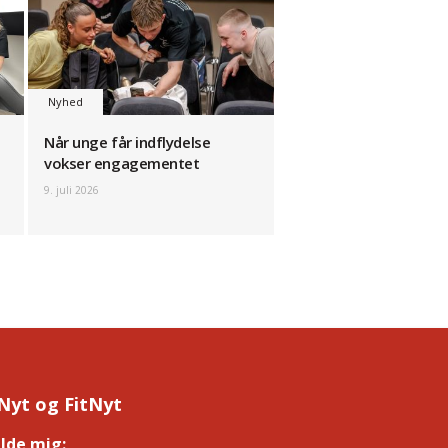
Nyhed
Når unge får indflydelse
vokser engagementet
9. juli 2026
Nyt og FitNyt
elde mig:
*