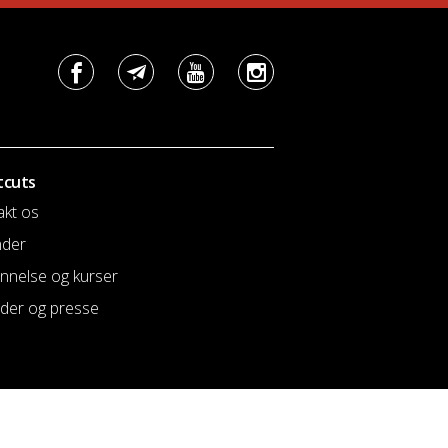
tcuts
akt os
nder
nnelse og kurser
der og presse