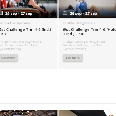
26 sep - 27 sep
26 sep - 27 sep
26 sep - 27 sep
26 sep - 27 sep
vindelig Idrætsgymnastik
Kvindelig Idrætsgymnastik
Øst Challenge Trin 4-6 (Ind.)
Øst Challenge Trin 4-6 (Hol
– KIG
+ Ind.) – KIG
rrangør Kvindelig Idrætsgymnastik
Arrangør Kvindelig Idrætsgymnastik
ted: Gymnastikkens Hus - Nivå
Sted: Gymnastikkens Hus - Nivå
ymnastikforening
Gymnastikforening
Læs mere
Læs mere