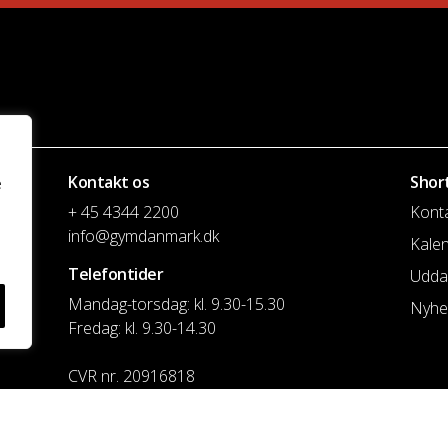
Kontakt os
Shor
e
+ 45 4344 2200
Kont
info@gymdanmark.dk
Kale
Telefontider
Udda
Mandag-torsdag: kl. 9.30-15.30
Nyhe
Fredag: kl. 9.30-14.30
CVR nr. 20916818
Reg. & Kontonr.: 4180 3119119022