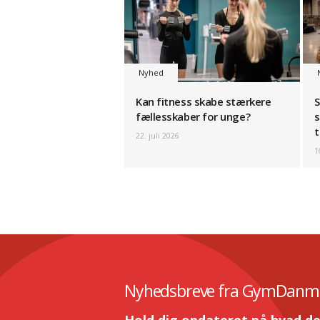
Nyhed
Kan fitness skabe stærkere
S
fællesskaber for unge?
s
t
22. juli 2026
1
Nyhedsbreve fra GymDanm
Hold dig opdateret på hvad de