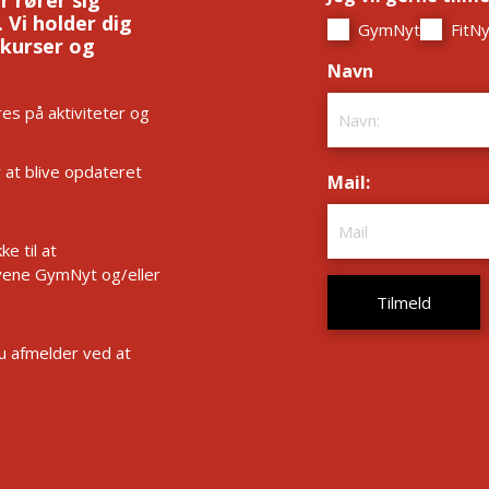
 Vi holder dig
GymNyt
FitNy
 kurser og
Navn
*
es på aktiviteter og
r at blive opdateret
Mail:
*
e til at
ene GymNyt og/eller
Du afmelder ved at