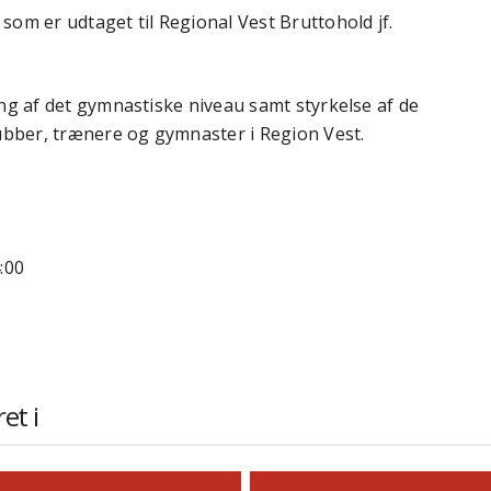
om er udtaget til Regional Vest Bruttohold jf.
ng af det gymnastiske niveau samt styrkelse af de
lubber, trænere og gymnaster i Region Vest.
:00
et i