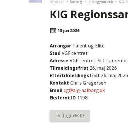
Kalender
Samling
Idrætsgymnastik
KIG Re
KIG Regionssa
13 jun
2026
Arrangør
Talent og Elite
Sted
VGF centret
Adresse
VGF centret, Sct. Laurentii
Tilmeldingsfrist
26. maj 2026
Efter­tilmeldings­frist
26. maj 202
Kontakt
Chris Gregersen
Email
cg@aig-aalborg.dk
Eksternt ID
1198
Deltagerliste