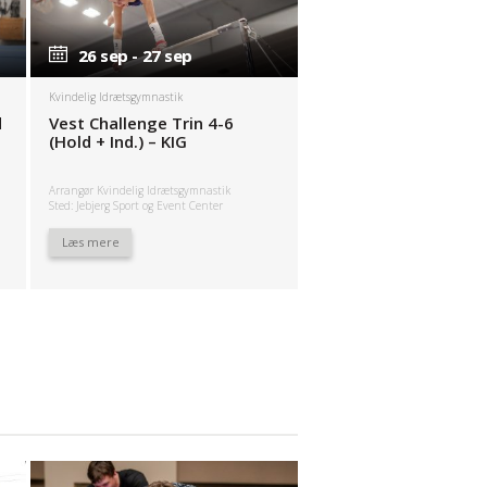
26 sep - 27 sep
26 sep - 27 sep
Kvindelig Idrætsgymnastik
d
Vest Challenge Trin 4-6
(Hold + Ind.) – KIG
Arrangør Kvindelig Idrætsgymnastik
Sted: Jebjerg Sport og Event Center
Læs mere