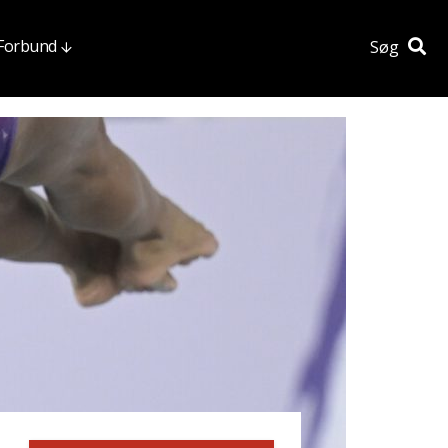
 Forbund
Søg