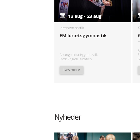
13 aug - 23 aug
13 aug - 23 aug
Idrætsgymnastik
K
EM Idrætsgymnastik
A
Arrangør Idrætsgymnastik
S
Sted: Zagreb, Kroatien
G
Læs mere
Nyheder