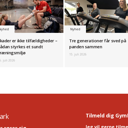
Nyhed
Nyhed
kader er ikke tilfældigheder –
Tre generationer får sved på
ådan styrkes et sundt
panden sammen
ræningsmiljø
15. juli 2026
6. juli 2026
ark
Tilmeld dig Gym
Jeg vil gerne tilm
r rører sig