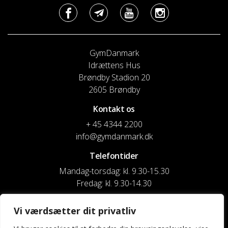
GymDanmark
Idrættens Hus
Brøndby Stadion 20
2605 Brøndby
Kontakt os
+ 45 4344 2200
info@gymdanmark.dk
Telefontider
Mandag-torsdag: kl. 9.30-15.30
Fredag: kl. 9.30-14.30
CVR nr. 20916818
Vi værdsætter dit privatliv
Reg. & Kontonr.: 4180 3119119022