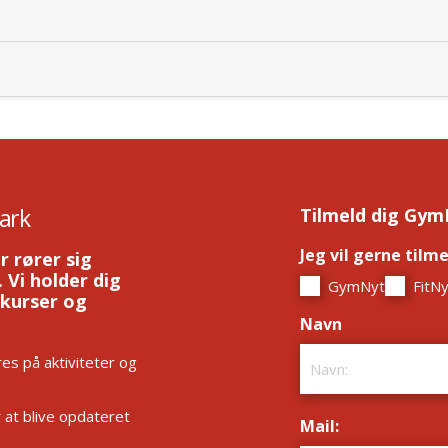
ark
Tilmeld dig Gym
Jeg vil gerne tilm
r rører sig
 Vi holder dig
GymNyt
FitNy
 kurser og
Navn
*
es på aktiviteter og
r at blive opdateret
Mail:
*