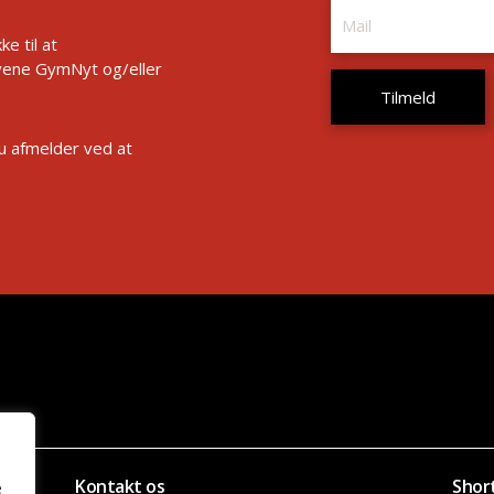
e til at
ene GymNyt og/eller
Du afmelder ved at
Kontakt os
Shor
e