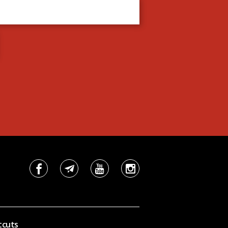
tcuts