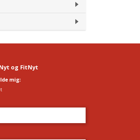
Nyt og FitNyt
elde mig:
*
t