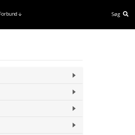
 Forbund
Søg