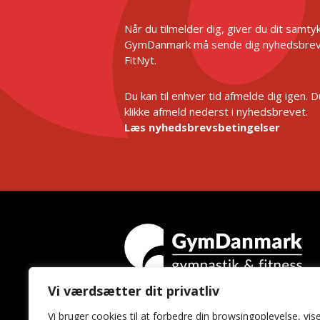
Når du tilmelder dig, giver du dit samtykk
GymDanmark må sende dig nyhedsbrev
FitNyt.
Du kan til enhver tid afmelde dig igen. 
klikke afmeld nederst i nyhedsbrevet.
Læs nyhedsbrevsbetingelser
Vi værdsætter dit privatliv
GymDanmark
Vi bruger cookies til at forbedre din browsingoplevelse, vis