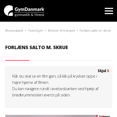
Øvelsesbank
TeamGym
Øvelser til trampet
Forlæns salto m. skrue
FORLÆNS SALTO M. SKRUE
Skjul
X
Når du skal se en film igen, så klik på krydset oppe i
højre hjørne af filmen.
Du kan navigere rundt i øvelsesbanken ved hjælp af
brødkrummestien øverst på siden.