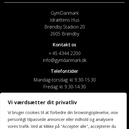
GymDanmark
Idrættens Hus
Brøndby Stadion 20
2605 Brøndby
Kontakt os
+ 45 4344 2200
info@gymdanmark.dk
Telefontider
Mandag-torsdag: kl. 9.30-15.30
Fredag: kl. 9.30-14.30
CVR nr. 20916818
Vi værdsætter dit privatliv
Reg. & Kontonr.: 4180 3119119022
Vi bruger cookies til at forbedre din browsingoplevelse, vise
personligt tilpassede annoncer eller indhold og analysere
Privatlivspolitik og cookies
vores trafik. Ved at klikke på "Accepter alle", accepterer du