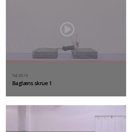
Tid: 00:15
Baglæns skrue 1