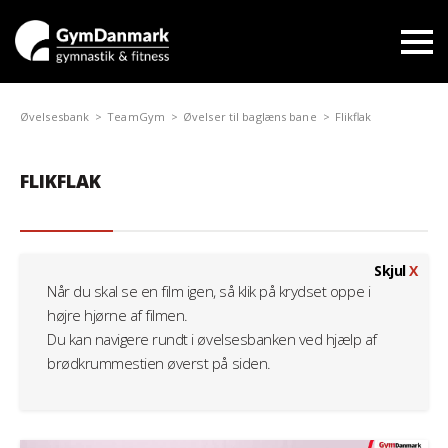
Øvelsesbank
TeamGym
Øvelser til baglæns bane
Flikflak
FLIKFLAK
Skjul
X
Når du skal se en film igen, så klik på krydset oppe i
højre hjørne af filmen.
Du kan navigere rundt i øvelsesbanken ved hjælp af
brødkrummestien øverst på siden.