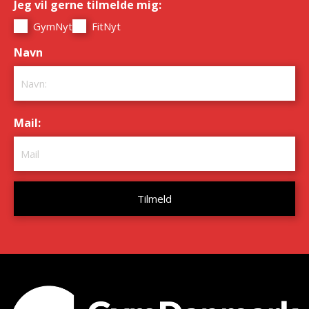
Jeg vil gerne tilmelde mig:
*
GymNyt
FitNyt
Navn
*
Mail:
*