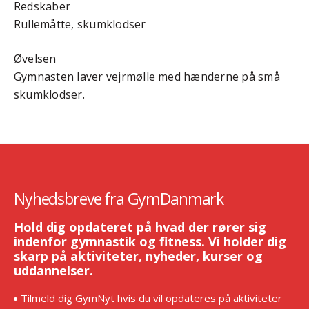
Redskaber
Rullemåtte, skumklodser
Øvelsen
Gymnasten laver vejrmølle med hænderne på små
skumklodser.
Nyhedsbreve fra GymDanmark
Hold dig opdateret på hvad der rører sig
indenfor gymnastik og fitness. Vi holder dig
skarp på aktiviteter, nyheder, kurser og
uddannelser.
Tilmeld dig GymNyt hvis du vil opdateres på aktiviteter