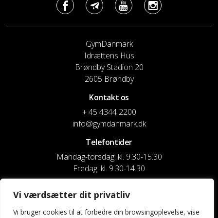
GymDanmark
Idrættens Hus
Brøndby Stadion 20
2605 Brøndby
Kontakt os
+ 45 4344 2200
info@gymdanmark.dk
Telefontider
Mandag-torsdag: kl. 9.30-15.30
Fredag: kl. 9.30-14.30
CVR nr. 20916818
Vi værdsætter dit privatliv
Reg. & Kontonr.: 4180 3119119022
Vi bruger cookies til at forbedre din browsingoplevelse, vise