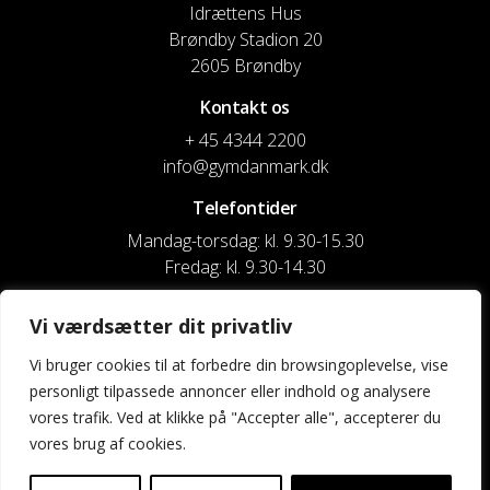
Idrættens Hus
Brøndby Stadion 20
2605 Brøndby
Kontakt os
+ 45 4344 2200
info@gymdanmark.dk
Telefontider
Mandag-torsdag: kl. 9.30-15.30
Fredag: kl. 9.30-14.30
CVR nr. 20916818
Vi værdsætter dit privatliv
Reg. & Kontonr.: 4180 3119119022
Vi bruger cookies til at forbedre din browsingoplevelse, vise
personligt tilpassede annoncer eller indhold og analysere
Privatlivspolitik og cookies
vores trafik. Ved at klikke på "Accepter alle", accepterer du
vores brug af cookies.
Shortcuts
Kontakt os