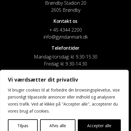
Brøndby Stadion 20
2605 Brøndby
Kontakt os
+ 45 4344 2200
info@gymdanmark.dk
Telefontider
Mandag-torsdag: kl. 9.30-15.30
Fredag: kl. 9.30-14.30
CVR nr. 20916818
Vi værdsætter dit privatliv
Reg. & Kontonr.: 4180 3119119022
Vi bruger cookies til at forbedre din browsingoplevelse, vise
personligt tilpassede annoncer eller indhold og analysere
Privatlivspolitik og cookies
vores trafik. Ved at klikke på "Accepter alle", accepterer du
vores brug af cookies.
Shortcuts
Kontakt os
Tilpas
Afvis alle
Accepter alle
Kalender