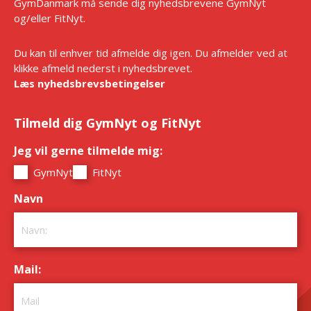
GymDanmark må sende dig nyhedsbrevene GymNyt
og/eller FitNyt.
Du kan til enhver tid afmelde dig igen. Du afmelder ved at
klikke afmeld nederst i nyhedsbrevet.
Læs nyhedsbrevsbetingelser
Tilmeld dig GymNyt og FitNyt
Jeg vil gerne tilmelde mig:
*
GymNyt
FitNyt
Navn
*
Mail:
*