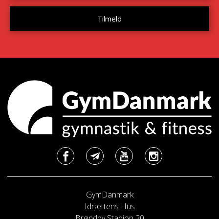
GymDanmark
Idrættens Hus
Brøndby Stadion 20