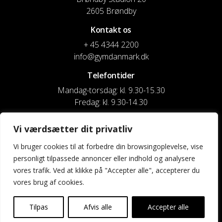
2605 Brøndby
Kontakt os
+ 45 4344 2200
info@gymdanmark.dk
Telefontider
Mandag-torsdag: kl. 9.30-15.30
Fredag: kl. 9.30-14.30
CVR nr. 20916818
Vi værdsætter dit privatliv
Reg. & Kontonr.: 4180 3119119022
Vi bruger cookies til at forbedre din browsingoplevelse, vise
personligt tilpassede annoncer eller indhold og analysere
Privatlivspolitik og cookies
vores trafik. Ved at klikke på "Accepter alle", accepterer du
vores brug af cookies.
Shortcuts
Kontakt os
Tilpas
Afvis alle
Accepter alle
Kalender