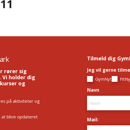
 11
ark
Tilmeld dig Gym
Jeg vil gerne tilm
r rører sig
 Vi holder dig
GymNyt
FitNy
 kurser og
Navn
*
es på aktiviteter og
r at blive opdateret
Mail:
*