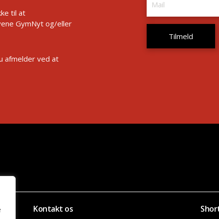
e til at
ene GymNyt og/eller
Du afmelder ved at
Kontakt os
Shor
e