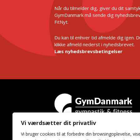
Når du tilmelder dig, giver du dit samtykk
GymDanmark må sende dig nyhedsbrev
FitNyt.
Du kan til enhver tid afmelde dig igen. 
klikke afmeld nederst i nyhedsbrevet.
Læs nyhedsbrevsbetingelser
Vi værdsætter dit privatliv
GymDanmark
Vi bruger cookies til at forbedre din browsingoplevelse, vis