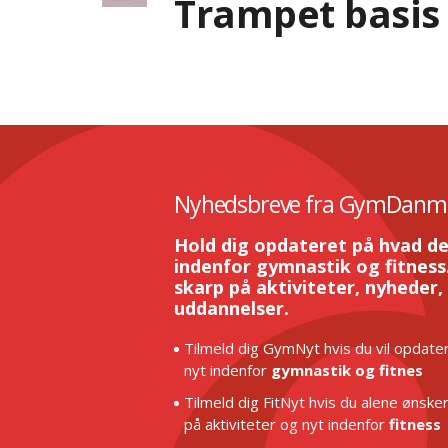
Trampet basis
Nyhedsbreve fra GymDanm
Hold dig opdateret på hvad de
indenfor gymnastik og fitness.
skarp på aktiviteter, nyheder,
uddannelser.
Tilmeld dig GymNyt hvis du vil opdater
nyt indenfor
gymnastik og fitnes
Tilmeld dig FitNyt hvis du alene ønske
på aktiviteter og nyt indenfor
fitness