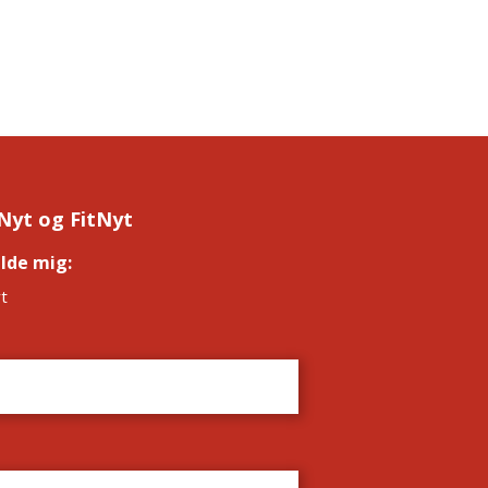
Nyt og FitNyt
elde mig:
*
t