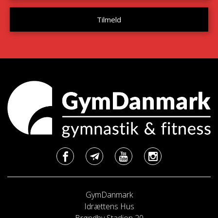
GymDanmark
Idrættens Hus
Brøndby Stadion 20