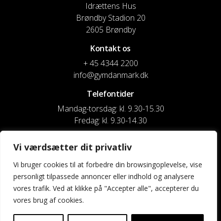
Idrættens Hus
Brøndby Stadion 20
2605 Brøndby
Kontakt os
+ 45 4344 2200
info@gymdanmark.dk
Telefontider
Mandag-torsdag: kl. 9.30-15.30
Fredag: kl. 9.30-14.30
CVR nr. 20916818
Vi værdsætter dit privatliv
Reg. & Kontonr.: 4180 3119119022
Vi bruger cookies til at forbedre din browsingoplevelse, vise
personligt tilpassede annoncer eller indhold og analysere
Privatlivspolitik og cookies
vores trafik. Ved at klikke på "Accepter alle", accepterer du
vores brug af cookies.
Shortcuts
Kontakt os