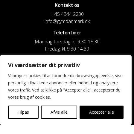
Kontakt os
+ 45 4344 2200
info@gymdanmark.dk
Telefontider
Mandag-torsdag: kl. 9.30-15.30
Fredag: kl. 9.30-14.30
CVR nr. 20916818
Vi værdsætter dit privatliv
Reg. & Kontonr.: 4180 3119119022
Vi bruger cookies til at forbedre din browsingoplevelse, vise
personligt tilpassede annoncer eller indhold og analysere
Privatlivspolitik og cookies
vores trafik. Ved at klikke på "Accepter alle", accepterer du
vores brug af cookies.
Shortcuts
Kontakt os
Tilpas
Afvis alle
Accepter alle
Kalender
Uddannelse og kurser