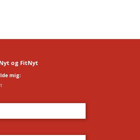
Nyt og FitNyt
elde mig:
*
t