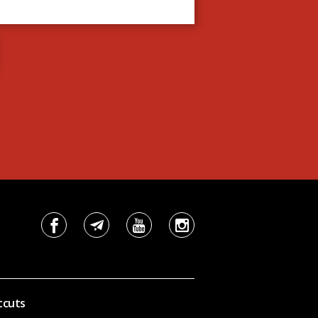
tcuts