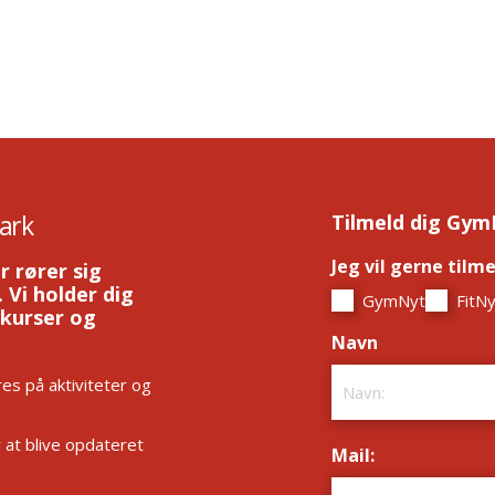
ark
Tilmeld dig Gym
Jeg vil gerne tilm
r rører sig
 Vi holder dig
GymNyt
FitNy
 kurser og
Navn
*
es på aktiviteter og
r at blive opdateret
Mail:
*