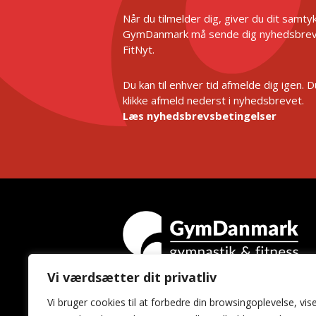
Når du tilmelder dig, giver du dit samtykk
GymDanmark må sende dig nyhedsbrev
FitNyt.
Du kan til enhver tid afmelde dig igen. 
klikke afmeld nederst i nyhedsbrevet.
Læs nyhedsbrevsbetingelser
Vi værdsætter dit privatliv
GymDanmark
Vi bruger cookies til at forbedre din browsingoplevelse, vis