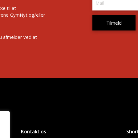
e til at
ene GymNyt og/eller
Du afmelder ved at
Kontakt os
Shor
e