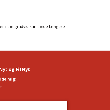
fter man gradvis kan lande længere
Nyt og FitNyt
elde mig:
*
t