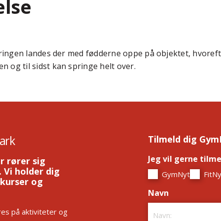
else
ndringen landes der med fødderne oppe på objektet, hvore
 og til sidst kan springe helt over.
ark
Tilmeld dig Gym
Jeg vil gerne tilm
r rører sig
 Vi holder dig
GymNyt
FitNy
 kurser og
Navn
*
es på aktiviteter og