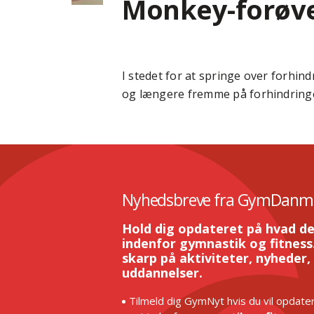
Monkey-forøv
I stedet for at springe over forhi
og længere fremme på forhindringen
Nyhedsbreve fra GymDanm
Hold dig opdateret på hvad de
indenfor gymnastik og fitness.
skarp på aktiviteter, nyheder,
uddannelser.
Tilmeld dig GymNyt hvis du vil opdater