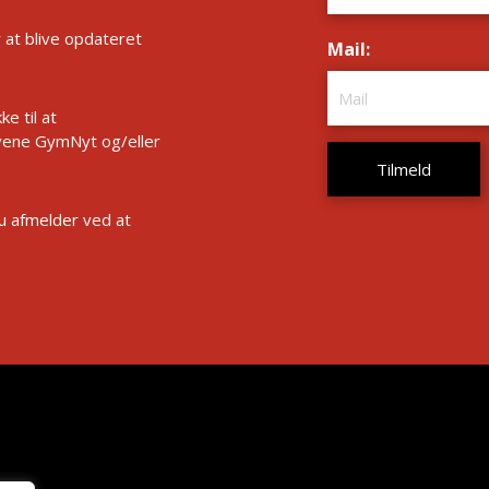
r at blive opdateret
Mail:
*
e til at
ene GymNyt og/eller
Du afmelder ved at