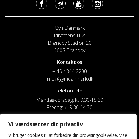
GymDanmark
Idrættens Hus
Brøndby Stadion 20
2605 Brøndby
Kontakt os
+ 45 4344 2200
info@gymdanmark.dk
Telefontider
Mandag-torsdag: kl. 9.30-15.30
Fredag: kl. 9.30-14.30
CVR nr. 20916818
Vi værdsætter dit privatliv
Reg. & Kontonr.: 4180 3119119022
Vi bruger cookies til at forbedre din browsingoplevelse, vise