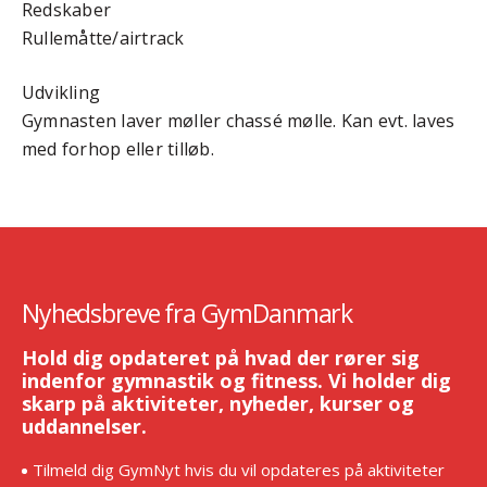
Redskaber
Rullemåtte/airtrack
Udvikling
Gymnasten laver møller chassé mølle. Kan evt. laves
med forhop eller tilløb.
Nyhedsbreve fra GymDanmark
Hold dig opdateret på hvad der rører sig
indenfor gymnastik og fitness. Vi holder dig
skarp på aktiviteter, nyheder, kurser og
uddannelser.
Tilmeld dig GymNyt hvis du vil opdateres på aktiviteter