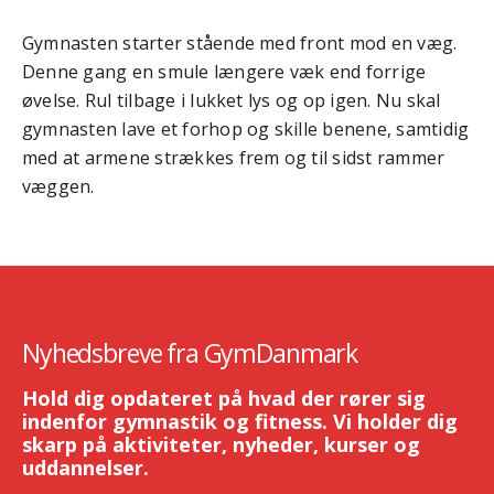
Gymnasten starter stående med front mod en væg.
Denne gang en smule længere væk end forrige
øvelse. Rul tilbage i lukket lys og op igen. Nu skal
gymnasten lave et forhop og skille benene, samtidig
med at armene strækkes frem og til sidst rammer
væggen.
Nyhedsbreve fra GymDanmark
Hold dig opdateret på hvad der rører sig
indenfor gymnastik og fitness. Vi holder dig
skarp på aktiviteter, nyheder, kurser og
uddannelser.