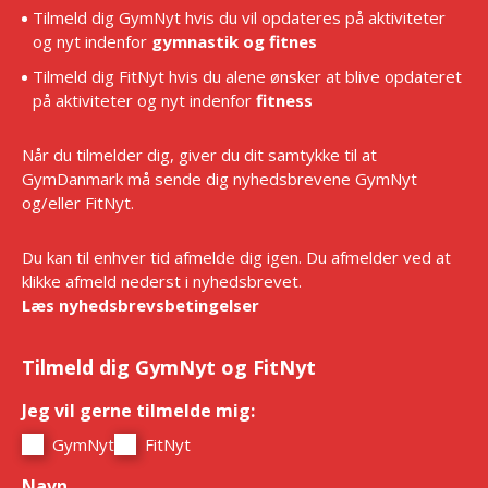
Tilmeld dig GymNyt hvis du vil opdateres på aktiviteter
og nyt indenfor
gymnastik og fitnes
Tilmeld dig FitNyt hvis du alene ønsker at blive opdateret
på aktiviteter og nyt indenfor
fitness
Når du tilmelder dig, giver du dit samtykke til at
GymDanmark må sende dig nyhedsbrevene GymNyt
og/eller FitNyt.
Du kan til enhver tid afmelde dig igen. Du afmelder ved at
klikke afmeld nederst i nyhedsbrevet.
Læs nyhedsbrevsbetingelser
Tilmeld dig GymNyt og FitNyt
Jeg vil gerne tilmelde mig:
*
GymNyt
FitNyt
Navn
*