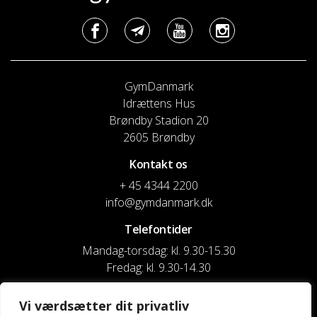
GymDanmark
Idrættens Hus
Brøndby Stadion 20
2605 Brøndby
Kontakt os
+ 45 4344 2200
info@gymdanmark.dk
Telefontider
Mandag-torsdag: kl. 9.30-15.30
Fredag: kl. 9.30-14.30
CVR nr. 20916818
Vi værdsætter dit privatliv