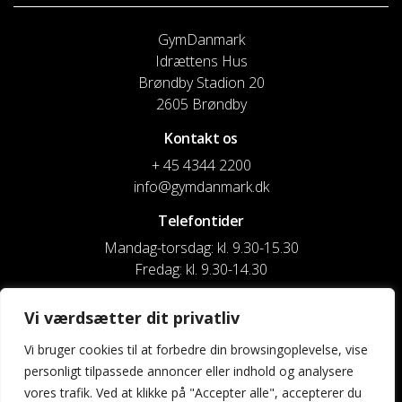
GymDanmark
Idrættens Hus
Brøndby Stadion 20
2605 Brøndby
Kontakt os
+ 45 4344 2200
info@gymdanmark.dk
Telefontider
Mandag-torsdag: kl. 9.30-15.30
Fredag: kl. 9.30-14.30
CVR nr. 20916818
Vi værdsætter dit privatliv
Reg. & Kontonr.: 4180 3119119022
Vi bruger cookies til at forbedre din browsingoplevelse, vise
personligt tilpassede annoncer eller indhold og analysere
Privatlivspolitik og cookies
vores trafik. Ved at klikke på "Accepter alle", accepterer du