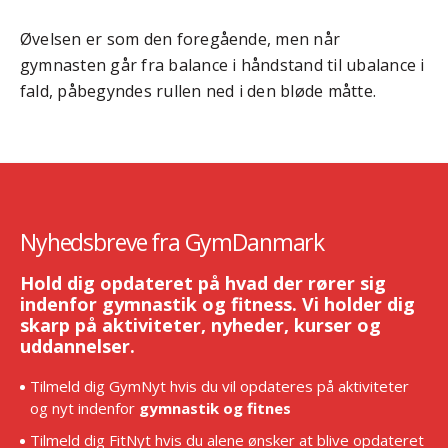
Øvelsen er som den foregående, men når
gymnasten går fra balance i håndstand til ubalance i
fald, påbegyndes rullen ned i den bløde måtte.
Nyhedsbreve fra GymDanmark
Hold dig opdateret på hvad der rører sig
indenfor gymnastik og fitness. Vi holder dig
skarp på aktiviteter, nyheder, kurser og
uddannelser.
Tilmeld dig GymNyt hvis du vil opdateres på aktiviteter
og nyt indenfor
gymnastik og fitnes
Tilmeld dig FitNyt hvis du alene ønsker at blive opdateret