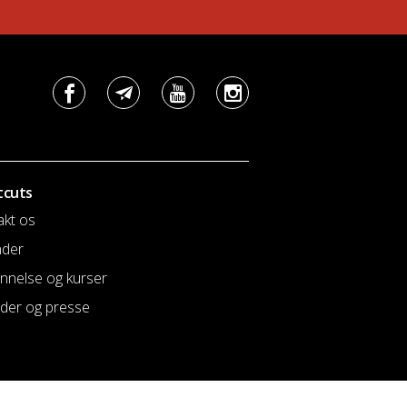
tcuts
akt os
nder
nnelse og kurser
der og presse