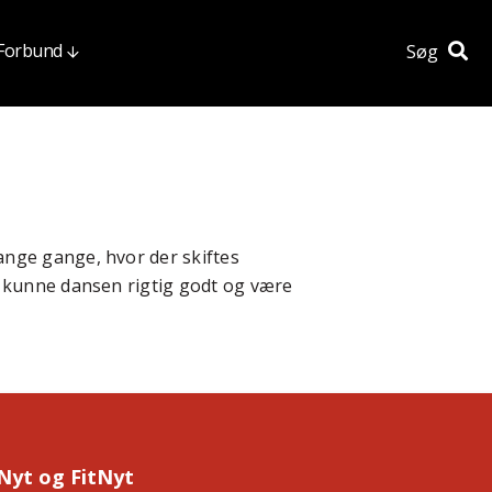
 Forbund
Søg
nge gange, hvor der skiftes
u kunne dansen rigtig godt og være
Nyt og FitNyt