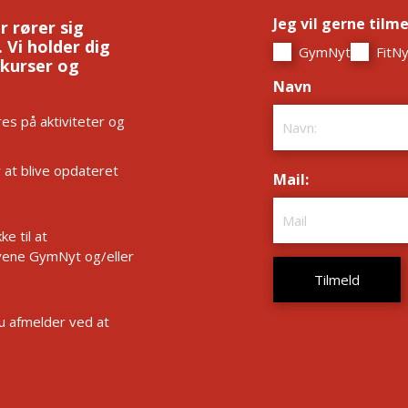
Jeg vil gerne tilm
r rører sig
 Vi holder dig
GymNyt
FitNy
 kurser og
Navn
*
es på aktiviteter og
r at blive opdateret
Mail:
*
e til at
ene GymNyt og/eller
Du afmelder ved at