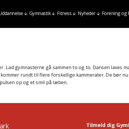
Uddannelse
Gymnastik
Fitness
Nyheder
Forening og
ser. Lad gymnasterne gå sammen to og to. Dansen laves ma
kommer rundt til flere forskellige kammerater. De bør n
 pulsen op og et smil på læben.
ark
Tilmeld dig Gym