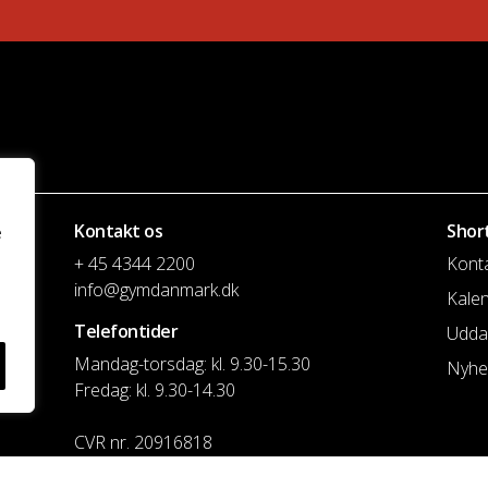
Kontakt os
Shor
e
+ 45 4344 2200
Kont
info@gymdanmark.dk
Kale
Telefontider
Udda
Mandag-torsdag: kl. 9.30-15.30
Nyhe
Fredag: kl. 9.30-14.30
CVR nr. 20916818
Reg. & Kontonr.: 4180 3119119022