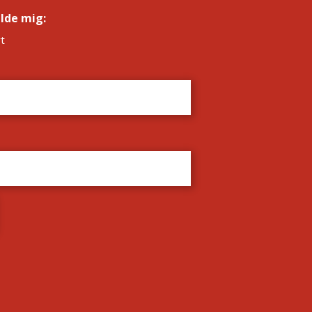
elde mig:
*
t