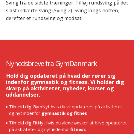
Sving fra de sidste træninger. Tilføj rundsving på det
sidst indlærte sving (Sving 2). Sving langs hoften,
derefter et rundsving og modsat.
Nyhedsbreve fra GymDanmark
Hold dig opdateret på hvad der rører sig
indenfor gymnastik og fitness. Vi holder dig
skarp på aktiviteter, nyheder, kurser og
uddannelser.
Tilmeld dig GymNyt hvis du vil opdateres på aktiviteter
og nyt indenfor
gymnastik og fitnes
Tilmeld dig FitNyt hvis du alene ønsker at blive opdateret
på aktiviteter og nyt indenfor
fitness