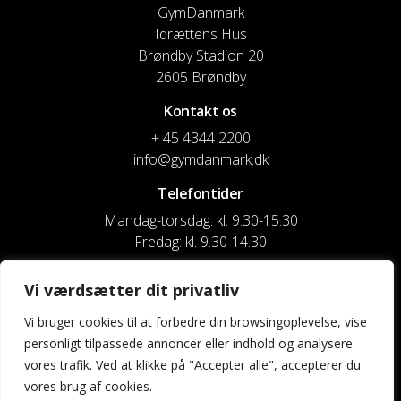
GymDanmark
Idrættens Hus
Brøndby Stadion 20
2605 Brøndby
Kontakt os
+ 45 4344 2200
info@gymdanmark.dk
Telefontider
Mandag-torsdag: kl. 9.30-15.30
Fredag: kl. 9.30-14.30
CVR nr. 20916818
Vi værdsætter dit privatliv
Reg. & Kontonr.: 4180 3119119022
Vi bruger cookies til at forbedre din browsingoplevelse, vise
personligt tilpassede annoncer eller indhold og analysere
Privatlivspolitik og cookies
vores trafik. Ved at klikke på "Accepter alle", accepterer du
vores brug af cookies.
Shortcuts