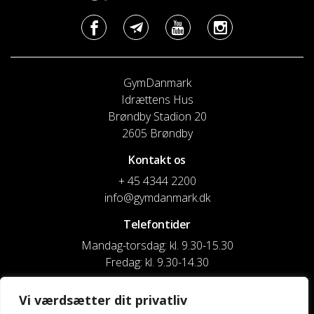
GymDanmark
Idrættens Hus
Brøndby Stadion 20
2605 Brøndby
Kontakt os
+ 45 4344 2200
info@gymdanmark.dk
Telefontider
Mandag-torsdag: kl. 9.30-15.30
Fredag: kl. 9.30-14.30
CVR nr. 20916818
Vi værdsætter dit privatliv
Reg. & Kontonr.: 4180 3119119022