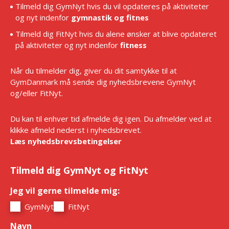
Tilmeld dig GymNyt hvis du vil opdateres på aktiviteter
og nyt indenfor
gymnastik og fitnes
Tilmeld dig FitNyt hvis du alene ønsker at blive opdateret
på aktiviteter og nyt indenfor
fitness
Når du tilmelder dig, giver du dit samtykke til at
GymDanmark må sende dig nyhedsbrevene GymNyt
og/eller FitNyt.
Du kan til enhver tid afmelde dig igen. Du afmelder ved at
klikke afmeld nederst i nyhedsbrevet.
Læs nyhedsbrevsbetingelser
Tilmeld dig GymNyt og FitNyt
Jeg vil gerne tilmelde mig:
*
GymNyt
FitNyt
Navn
*