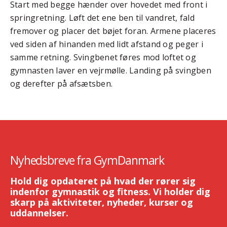
Start med begge hænder over hovedet med front i
springretning. Løft det ene ben til vandret, fald
fremover og placer det bøjet foran. Armene placeres
ved siden af hinanden med lidt afstand og peger i
samme retning. Svingbenet føres mod loftet og
gymnasten laver en vejrmølle. Landing på svingben
og derefter på afsætsben.
Nyhedsbreve fra GymDanmark
Hold dig opdateret på hvad der rører sig
indenfor gymnastik og fitness. Vi holder dig
skarp på aktiviteter, nyheder, kurser og
uddannelser.