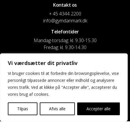
Kontakt os
+ 45 4344 2200
info@gymdanmark.dk
Telefontider
Mandag-torsdag: kl. 9.30-15.30
Fredag: kl. 9.30-14.30
CVR nr. 20916818
Vi værdsætter dit privatliv
Reg. & Kontonr.: 4180 3119119022
Vi bruger cookies til at forbedre din browsingoplevelse, vise
personligt tilpassede annoncer eller indhold og analysere
Privatlivspolitik og cookies
vores trafik. Ved at klikke på "Accepter alle", accepterer du
vores brug af cookies.
Shortcuts
Kontakt os
Tilpas
Afvis alle
Accepter alle
Kalender
Uddannelse og kurser