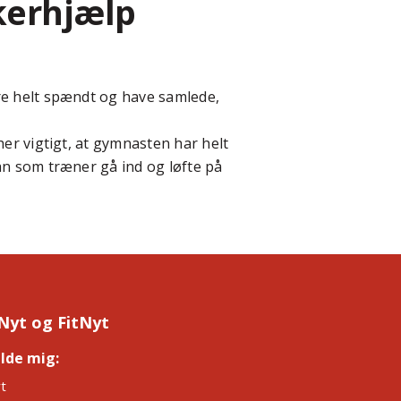
erhjælp
re helt spændt og have samlede,
er vigtigt, at gymnasten har helt
an som træner gå ind og løfte på
Nyt og FitNyt
elde mig:
*
t