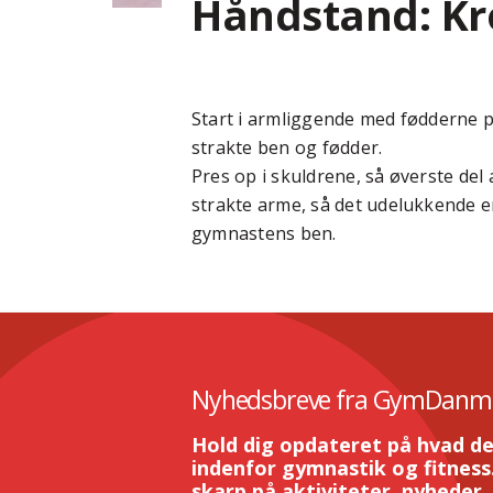
Håndstand: K
Start i armliggende med fødderne p
strakte ben og fødder.
Pres op i skuldrene, så øverste del
strakte arme, så det udelukkende e
gymnastens ben.
Nyhedsbreve fra GymDanm
Hold dig opdateret på hvad de
indenfor gymnastik og fitness.
skarp på aktiviteter, nyheder,