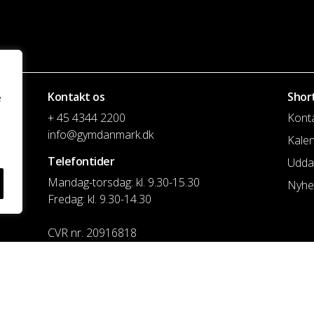
Kontakt os
Shor
e
+ 45 4344 2200
Kont
info@gymdanmark.dk
Kale
Telefontider
Udda
Mandag-torsdag: kl. 9.30-15.30
Nyhe
Fredag: kl. 9.30-14.30
CVR nr. 20916818
Reg. & Kontonr.: 4180 3119119022
Privatlivspolitik og cookies