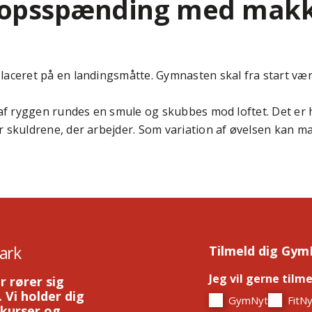
ropsspænding med makk
laceret på en landingsmåtte. Gymnasten skal fra start væ
 af ryggen rundes en smule og skubbes mod loftet. Det er h
r skuldrene, der arbejder. Som variation af øvelsen kan m
ark
Tilmeld dig Gym
Jeg vil gerne tilm
r rører sig
 Vi holder dig
GymNyt
FitNy
 kurser og