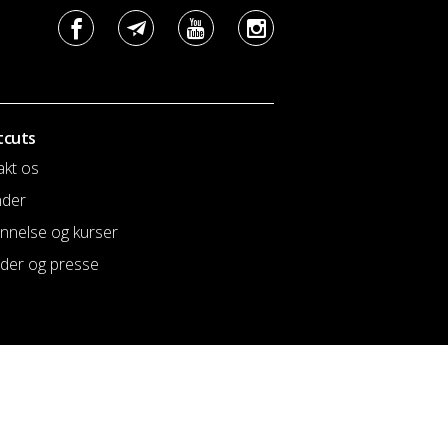
tcuts
akt os
nder
nnelse og kurser
der og presse