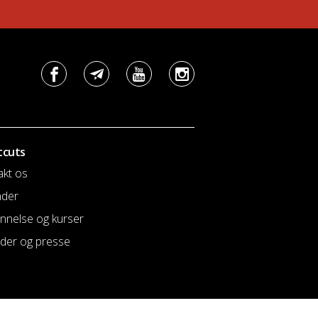
tcuts
akt os
nder
nnelse og kurser
der og presse