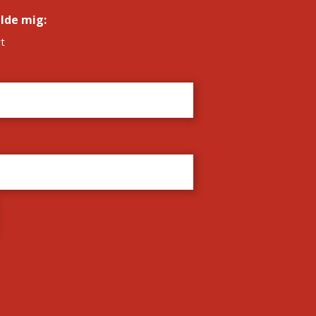
elde mig:
*
t