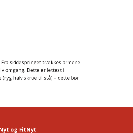
å. Fra siddespringet trækkes armene
lv omgang. Dette er lettest i
ryg halv skrue til stå) – dette bør
Nyt og FitNyt