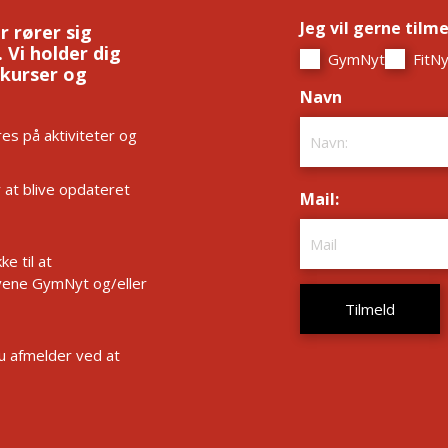
Jeg vil gerne tilm
r rører sig
 Vi holder dig
GymNyt
FitNy
 kurser og
Navn
*
es på aktiviteter og
r at blive opdateret
Mail:
*
e til at
ene GymNyt og/eller
Du afmelder ved at