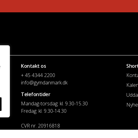
Kontakt os
Shor
e
+ 45 4344 2200
Kont
info@gymdanmark.dk
Kale
Telefontider
Udda
Mandag-torsdag: kl. 9.30-15.30
Nyhe
Fredag: kl. 9.30-14.30
CVR nr. 20916818
Reg. & Kontonr.: 4180 3119119022