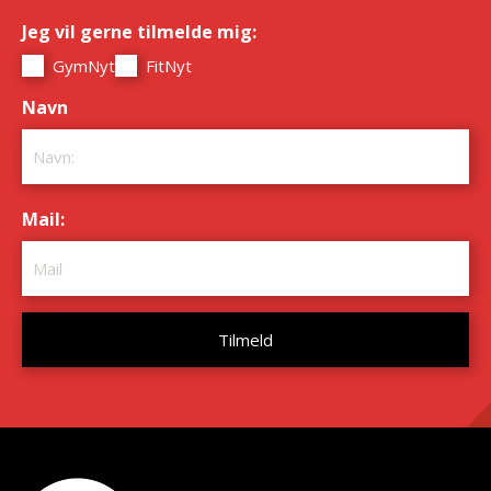
Jeg vil gerne tilmelde mig:
*
GymNyt
FitNyt
Navn
*
Mail:
*