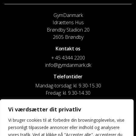
GymDanmark
Idrættens Hus
Brøndby Stadion 20
2605 Brøndby
Kontakt os
+ 45 4344 2200
info@gymdanmark.dk
Telefontider
Mandag-torsdag: kl. 9.30-15.30
Fredag: kl. 9.30-14.30
CVR nr. 20916818
Vi værdsætter dit privatliv
Reg. & Kontonr.: 4180 3119119022
Vi bruger cookies til at forbedre din browsingoplevelse, vise
personligt tilpassede annoncer eller indhold og analysere
Privatlivspolitik og cookies
vores trafik. Ved at klikke på "Accepter alle", accepterer du