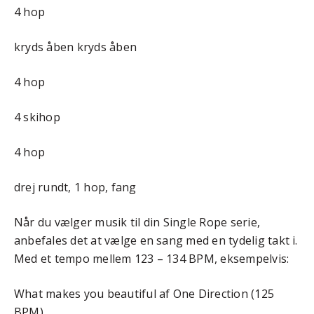
4 hop
kryds åben kryds åben
4 hop
4 skihop
4 hop
drej rundt, 1 hop, fang
Når du vælger musik til din Single Rope serie,
anbefales det at vælge en sang med en tydelig takt i.
Med et tempo mellem 123 – 134 BPM, eksempelvis:
What makes you beautiful af One Direction (125
BPM)