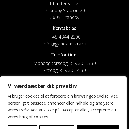
Idrættens Hus
Brøndby Stadion 20
2605 Brøndby
Kontakt os
+ 45 4344 2200
info@gymdanmark.dk
Telefontider
Mandag-torsdag: kl. 9.30-15.30
Fredag: kl. 9.30-14.30
CVR nr. 20916818
Vi værdsætter dit privatliv
Reg. & Kontonr.: 4180 3119119022
Vi bruger cookies til at forbedre din browsingoplevelse, vise
personligt tilpassede annoncer eller indhold og analysere
Privatlivspolitik og cookies
vores trafik. Ved at klikke på "Accepter alle", accepterer du
vores brug af cookies.
Shortcuts
Kontakt os