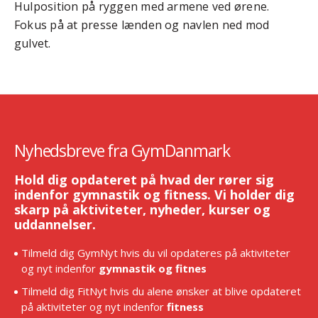
Hulposition på ryggen med armene ved ørene.
Fokus på at presse lænden og navlen ned mod
gulvet.
Nyhedsbreve fra GymDanmark
Hold dig opdateret på hvad der rører sig
indenfor gymnastik og fitness. Vi holder dig
skarp på aktiviteter, nyheder, kurser og
uddannelser.
Tilmeld dig GymNyt hvis du vil opdateres på aktiviteter
og nyt indenfor
gymnastik og fitnes
Tilmeld dig FitNyt hvis du alene ønsker at blive opdateret
på aktiviteter og nyt indenfor
fitness