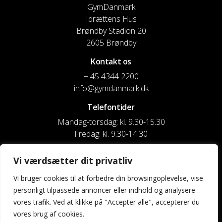
GymDanmark
Idrættens Hus
Brøndby Stadion 20
2605 Brøndby
Kontakt os
+ 45 4344 2200
info@gymdanmark.dk
Telefontider
Mandag-torsdag: kl. 9.30-15.30
Fredag: kl. 9.30-14.30
CVR nr. 20916818
Vi værdsætter dit privatliv
Reg. & Kontonr.: 4180 3119119022
Vi bruger cookies til at forbedre din browsingoplevelse, vise
personligt tilpassede annoncer eller indhold og analysere
Privatlivspolitik og cookies
vores trafik. Ved at klikke på "Accepter alle", accepterer du
vores brug af cookies.
Shortcuts