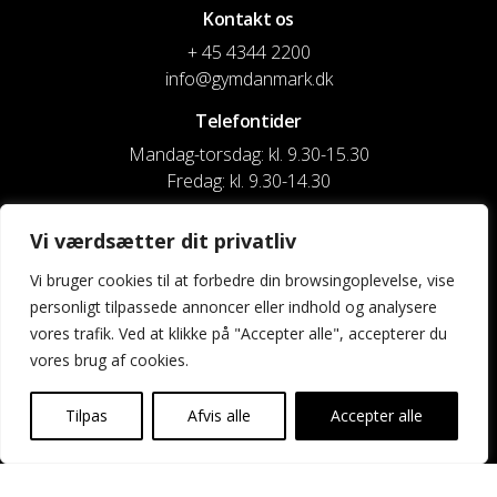
Kontakt os
+ 45 4344 2200
info@gymdanmark.dk
Telefontider
Mandag-torsdag: kl. 9.30-15.30
Fredag: kl. 9.30-14.30
CVR nr. 20916818
Vi værdsætter dit privatliv
Reg. & Kontonr.: 4180 3119119022
Vi bruger cookies til at forbedre din browsingoplevelse, vise
personligt tilpassede annoncer eller indhold og analysere
Privatlivspolitik og cookies
vores trafik. Ved at klikke på "Accepter alle", accepterer du
vores brug af cookies.
Shortcuts
Kontakt os
Tilpas
Afvis alle
Accepter alle
Kalender
Uddannelse og kurser