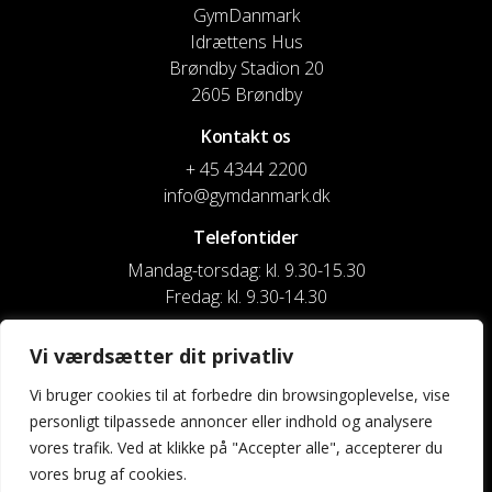
GymDanmark
Idrættens Hus
Brøndby Stadion 20
2605 Brøndby
Kontakt os
+ 45 4344 2200
info@gymdanmark.dk
Telefontider
Mandag-torsdag: kl. 9.30-15.30
Fredag: kl. 9.30-14.30
CVR nr. 20916818
Vi værdsætter dit privatliv
Reg. & Kontonr.: 4180 3119119022
Vi bruger cookies til at forbedre din browsingoplevelse, vise
personligt tilpassede annoncer eller indhold og analysere
Privatlivspolitik og cookies
vores trafik. Ved at klikke på "Accepter alle", accepterer du
vores brug af cookies.
Shortcuts