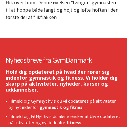
Flik over bom. Denne øvelsen “tvinger” gymnasten
til at hoppe både langt og højt og løfte hoften i den
første del af flikflakken.
Nyhedsbreve fra GymDanmark
Hold dig opdateret på hvad der rører sig
indenfor gymnastik og fitness. Vi holder dig
skarp på aktiviteter, nyheder, kurser og
uddannelser.
Tilmeld dig GymNyt hvis du vil opdateres på aktiviteter
og nyt indenfor
gymnastik og fitnes
Tilmeld dig FitNyt hvis du alene ønsker at blive opdateret
på aktiviteter og nyt indenfor
fitness