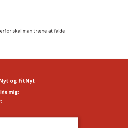
Derfor skal man træne at falde
Nyt og FitNyt
elde mig:
*
t