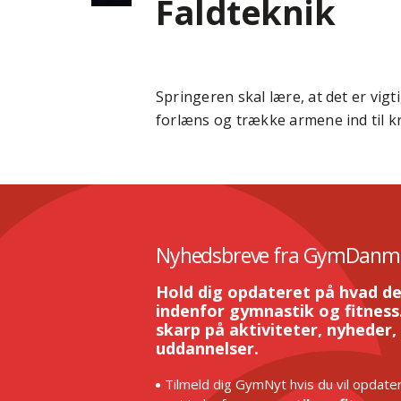
Faldteknik
Springeren skal lære, at det er vig
forlæns og trække armene ind til k
Nyhedsbreve fra GymDanm
Hold dig opdateret på hvad de
indenfor gymnastik og fitness.
skarp på aktiviteter, nyheder,
uddannelser.
Tilmeld dig GymNyt hvis du vil opdater