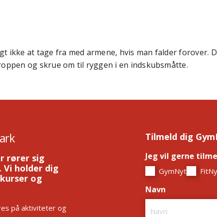
tigt ikke at tage fra med armene, hvis man falder forover. 
roppen og skrue om til ryggen i en indskubsmåtte.
ark
Tilmeld dig Gym
Jeg vil gerne tilm
r rører sig
 Vi holder dig
GymNyt
FitNy
 kurser og
Navn
*
es på aktiviteter og