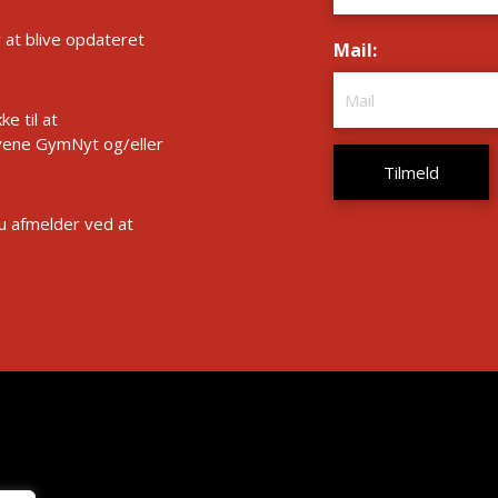
r at blive opdateret
Mail:
*
e til at
ene GymNyt og/eller
Du afmelder ved at