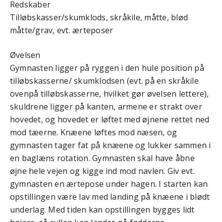
Redskaber
Tilløbskasser/skumklods, skråkile, måtte, blød
måtte/grav, evt. ærteposer
Øvelsen
Gymnasten ligger på ryggen i den hule position på
tilløbskasserne/ skumklodsen (evt. på en skråkile
ovenpå tilløbskasserne, hvilket gør øvelsen lettere),
skuldrene ligger på kanten, armene er strakt over
hovedet, og hovedet er løftet med øjnene rettet ned
mod tæerne. Knæene løftes mod næsen, og
gymnasten tager fat på knæene og lukker sammen i
en baglæns rotation. Gymnasten skal have åbne
øjne hele vejen og kigge ind mod navlen. Giv evt.
gymnasten en ærtepose under hagen. I starten kan
opstillingen være lav med landing på knæene i blødt
underlag. Med tiden kan opstillingen bygges lidt