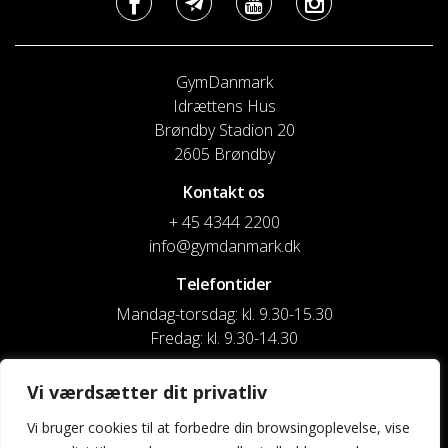
GymDanmark
Idrættens Hus
Brøndby Stadion 20
2605 Brøndby
Kontakt os
+ 45 4344 2200
info@gymdanmark.dk
Telefontider
Mandag-torsdag: kl. 9.30-15.30
Fredag: kl. 9.30-14.30
CVR nr. 20916818
Vi værdsætter dit privatliv
Reg. & Kontonr.: 4180 3119119022
Vi bruger cookies til at forbedre din browsingoplevelse, vise