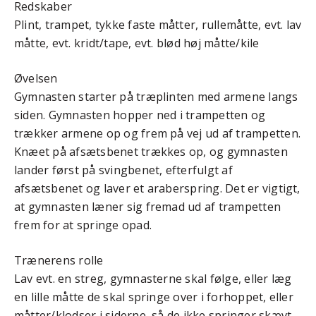
Redskaber
Plint, trampet, tykke faste måtter, rullemåtte, evt. lav
måtte, evt. kridt/tape, evt. blød høj måtte/kile
Øvelsen
Gymnasten starter på træplinten med armene langs
siden. Gymnasten hopper ned i trampetten og
trækker armene op og frem på vej ud af trampetten.
Knæet på afsætsbenet trækkes op, og gymnasten
lander først på svingbenet, efterfulgt af
afsætsbenet og laver et araberspring. Det er vigtigt,
at gymnasten læner sig fremad ud af trampetten
frem for at springe opad.
Trænerens rolle
Lav evt. en streg, gymnasterne skal følge, eller læg
en lille måtte de skal springe over i forhoppet, eller
måtter/klodser i siderne, så de ikke springer skævt.