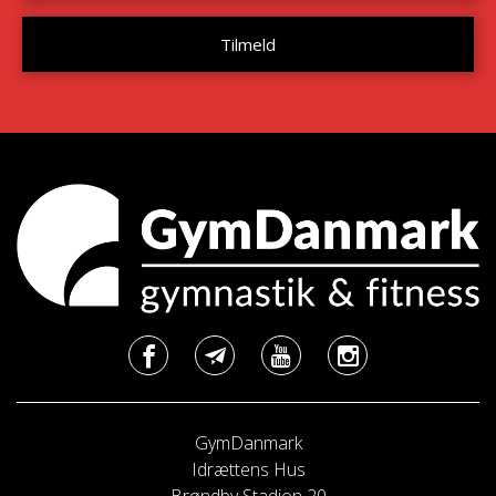
GymDanmark
Idrættens Hus
Brøndby Stadion 20