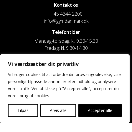
Kontakt os
+ 45 4344 2200
info@gymdanmark.dk
Telefontider
Mandag-torsdag: kl. 9.30-15.30
Fredag: kl. 9.30-14.30
CVR nr. 20916818
Vi værdsætter dit privatliv
Reg. & Kontonr.: 4180 3119119022
Vi bruger cookies til at forbedre din browsingoplevelse, vise
personligt tilpassede annoncer eller indhold og analysere
Privatlivspolitik og cookies
vores trafik. Ved at klikke på "Accepter alle", accepterer du
vores brug af cookies.
Shortcuts
Kontakt os
Tilpas
Afvis alle
Accepter alle
Kalender
Uddannelse og kurser