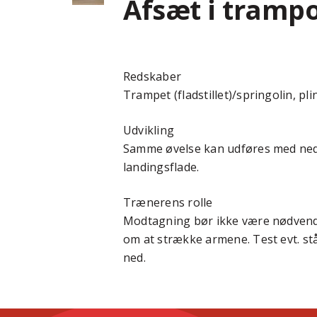
Afsæt i trampo
Redskaber
Trampet (fladstillet)/springolin, pli
Udvikling
Samme øvelse kan udføres med nedsp
landingsflade.
Trænerens rolle
Modtagning bør ikke være nødvendi
om at strække armene. Test evt. stå
ned.