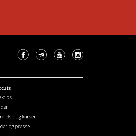
tcuts
akt os
nder
nnelse og kurser
der og presse