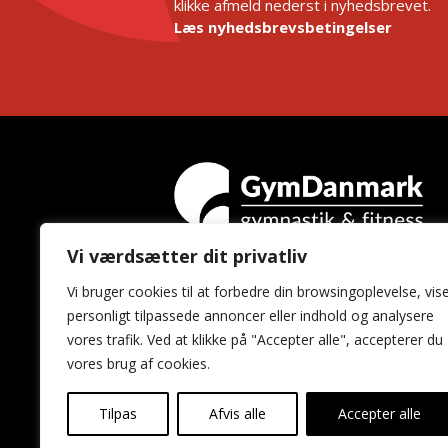
klikke afmeld nederst i nyhedsbrevet.
Læs nyhedsbrevsbetingelser
Vi værdsætter dit privatliv
GymDanmark
Vi bruger cookies til at forbedre din browsingoplevelse, vis
Idrættens Hus
personligt tilpassede annoncer eller indhold og analysere
Brøndby Stadion 20
vores trafik. Ved at klikke på "Accepter alle", accepterer du
2605 Brøndby
vores brug af cookies.
Tilpas
Afvis alle
Accepter alle