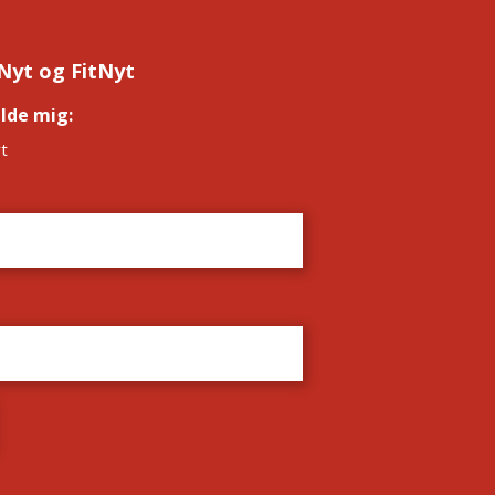
Nyt og FitNyt
elde mig:
*
t