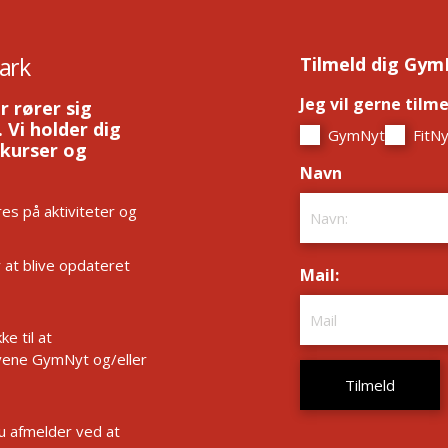
ark
Tilmeld dig Gym
Jeg vil gerne tilm
r rører sig
 Vi holder dig
GymNyt
FitNy
 kurser og
Navn
*
es på aktiviteter og
r at blive opdateret
Mail:
*
e til at
ene GymNyt og/eller
Du afmelder ved at