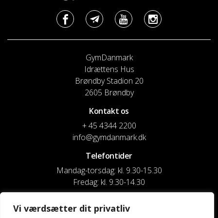
GymDanmark
Idrættens Hus
Brøndby Stadion 20
2605 Brøndby
Kontakt os
+ 45 4344 2200
info@gymdanmark.dk
Telefontider
Mandag-torsdag: kl. 9.30-15.30
Fredag: kl. 9.30-14.30
CVR nr. 20916818
Vi værdsætter dit privatliv
Reg. & Kontonr.: 4180 3119119022