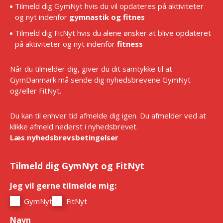
Tilmeld dig GymNyt hvis du vil opdateres på aktiviteter
og nyt indenfor
gymnastik og fitnes
Tilmeld dig FitNyt hvis du alene ønsker at blive opdateret
på aktiviteter og nyt indenfor
fitness
Når du tilmelder dig, giver du dit samtykke til at
GymDanmark må sende dig nyhedsbrevene GymNyt
og/eller FitNyt.
Du kan til enhver tid afmelde dig igen. Du afmelder ved at
klikke afmeld nederst i nyhedsbrevet.
Læs nyhedsbrevsbetingelser
Tilmeld dig GymNyt og FitNyt
Jeg vil gerne tilmelde mig:
*
GymNyt
FitNyt
Navn
*