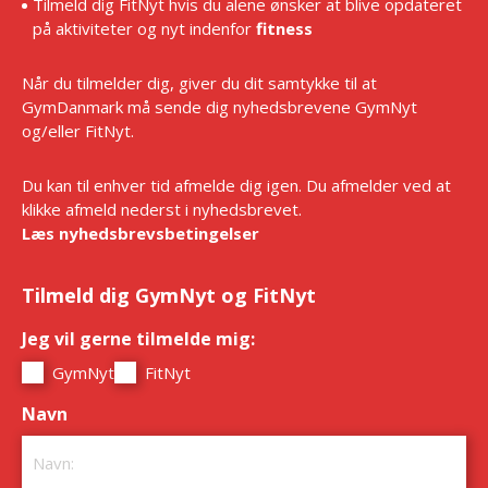
Tilmeld dig FitNyt hvis du alene ønsker at blive opdateret
på aktiviteter og nyt indenfor
fitness
Når du tilmelder dig, giver du dit samtykke til at
GymDanmark må sende dig nyhedsbrevene GymNyt
og/eller FitNyt.
Du kan til enhver tid afmelde dig igen. Du afmelder ved at
klikke afmeld nederst i nyhedsbrevet.
Læs nyhedsbrevsbetingelser
Tilmeld dig GymNyt og FitNyt
Jeg vil gerne tilmelde mig:
*
GymNyt
FitNyt
Navn
*