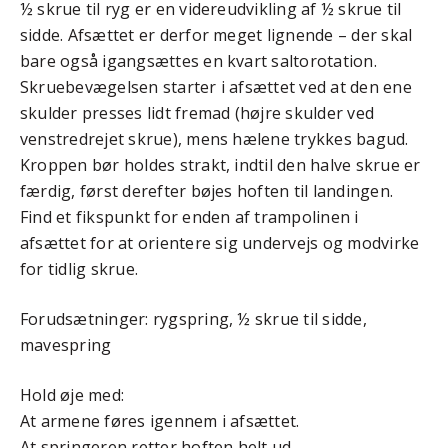
½ skrue til ryg er en videreudvikling af ½ skrue til
sidde. Afsættet er derfor meget lignende – der skal
bare også igangsættes en kvart saltorotation.
Skruebevægelsen starter i afsættet ved at den ene
skulder presses lidt fremad (højre skulder ved
venstredrejet skrue), mens hælene trykkes bagud.
Kroppen bør holdes strakt, indtil den halve skrue er
færdig, først derefter bøjes hoften til landingen.
Find et fikspunkt for enden af trampolinen i
afsættet for at orientere sig undervejs og modvirke
for tidlig skrue.
Forudsætninger: rygspring, ½ skrue til sidde,
mavespring
Hold øje med:
At armene føres igennem i afsættet.
At springeren retter hoften helt ud.