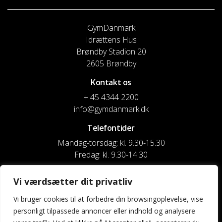
GymDanmark
Idrættens Hus
Brøndby Stadion 20
2605 Brøndby
Kontakt os
+ 45 4344 2200
info@gymdanmark.dk
Telefontider
Mandag-torsdag: kl. 9.30-15.30
Fredag: kl. 9.30-14.30
CVR nr. 20916818
Vi værdsætter dit privatliv
Reg. & Kontonr.: 4180 3119119022
Vi bruger cookies til at forbedre din browsingoplevelse, vise
personligt tilpassede annoncer eller indhold og analysere
Privatlivspolitik og cookies