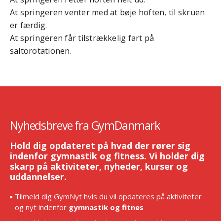
At springeren venter med at bøje hoften, til skruen
er færdig.
At springeren får tilstrækkelig fart på
saltorotationen.
Nyhedsbreve fra GymDanmark
Hold dig opdateret på hvad der rører sig
indenfor gymnastik og fitness. Vi holder dig
skarp på aktiviteter, nyheder, kurser og
uddannelser.
Tilmeld dig GymNyt hvis du vil opdateres på aktiviteter
og nyt indenfor
gymnastik og fitnes