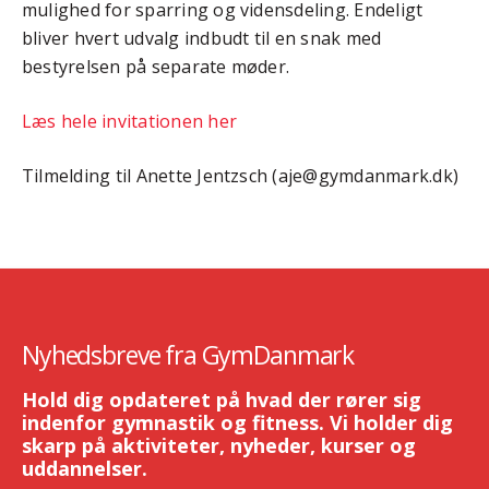
mulighed for sparring og vidensdeling. Endeligt
bliver hvert udvalg indbudt til en snak med
bestyrelsen på separate møder.
Læs hele invitationen her
Tilmelding til Anette Jentzsch (aje@gymdanmark.dk)
Nyhedsbreve fra GymDanmark
Hold dig opdateret på hvad der rører sig
indenfor gymnastik og fitness. Vi holder dig
skarp på aktiviteter, nyheder, kurser og
uddannelser.