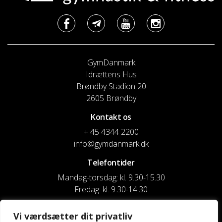
GymDanmark
Idrættens Hus
Brøndby Stadion 20
2605 Brøndby
Kontakt os
+ 45 4344 2200
info@gymdanmark.dk
Telefontider
Mandag-torsdag: kl. 9.30-15.30
Fredag: kl. 9.30-14.30
CVR nr. 20916818
Vi værdsætter dit privatliv