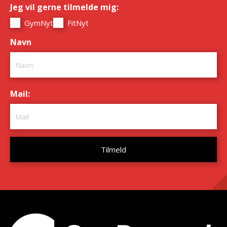
Jeg vil gerne tilmelde mig:
*
GymNyt
FitNyt
Navn
*
Mail:
*