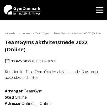
Kalender
Kursus
TeamGym
TeamGyms aktivitetsmøde 2022 (Online)
TeamGyms aktivitetsmøde 2022
(Online)
12 nov
2022
kl. 17:00 - 18:00
Komitten for TeamGym afhodler aktivitetsmøde. Dagsorden
udsendes andet sted.
Arrangør
TeamGym
Sted
Online
Adresse
Online, , , Online