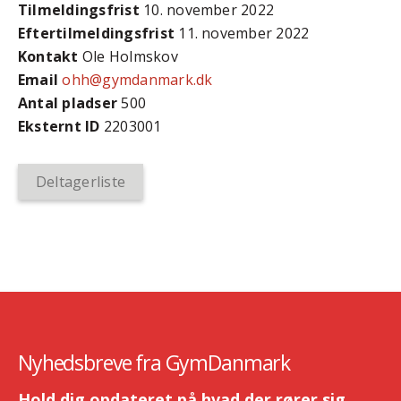
Tilmeldingsfrist
10. november 2022
Efter­tilmeldings­frist
11. november 2022
Kontakt
Ole Holmskov
Email
ohh@gymdanmark.dk
Antal pladser
500
Eksternt ID
2203001
Deltagerliste
Nyhedsbreve fra GymDanmark
Hold dig opdateret på hvad der rører sig