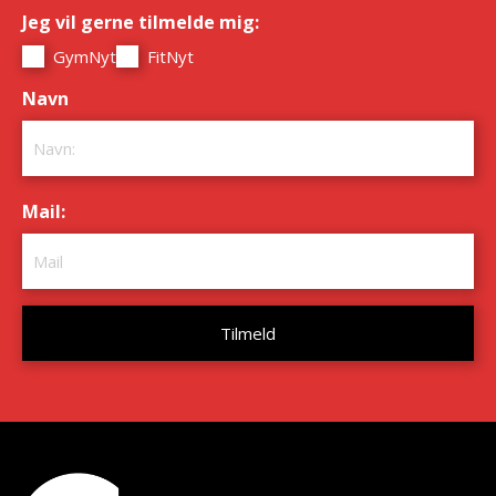
Jeg vil gerne tilmelde mig:
*
GymNyt
FitNyt
Navn
*
Mail:
*