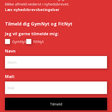
klikke afmeld nederst i nyhedsbrevet.
Læs nyhedsbrevsbetingelser
Tilmeld dig GymNyt og FitNyt
Jeg vil gerne tilmelde mig:
*
GymNyt
FitNyt
Navn
*
Mail:
*