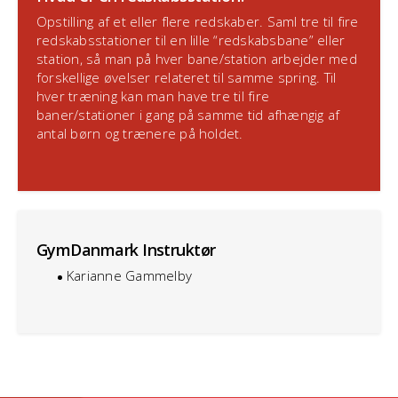
Opstilling af et eller flere redskaber. Saml tre til fire
redskabsstationer til en lille “redskabsbane” eller
station, så man på hver bane/station arbejder med
forskellige øvelser relateret til samme spring. Til
hver træning kan man have tre til fire
baner/stationer i gang på samme tid afhængig af
antal børn og trænere på holdet.
GymDanmark Instruktør
Karianne Gammelby