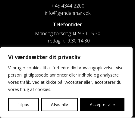
+ 45 4344 2200
info@gymdanmark.dk
Telefontider
Mandag-torsdag: kl. 9.30-15.30
Fredag: kl. 9.30-14.30
CVR nr. 20916818
Vi værdsætter dit privatliv
Reg. & Kontonr.: 4180 3119119022
Vi bruger cookies til at forbedre din browsingoplevelse, vise
personligt tilpassede annoncer eller indhold og analysere
Privatlivspolitik og cookies
vores trafik. Ved at klikke på "Accepter alle", accepterer du
vores brug af cookies.
Shortcuts
Kontakt os
Tilpas
Afvis alle
Accepter alle
Kalender
Uddannelse og kurser
Nyheder og presse