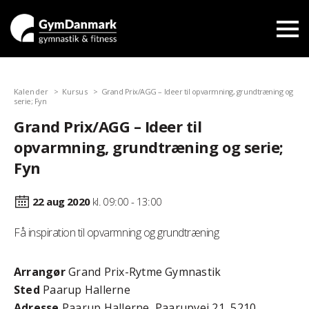
Kalender
Kursus
Grand Prix/AGG – Ideer til opvarmning, grundtræning og
serie; Fyn
Grand Prix/AGG – Ideer til
opvarmning, grundtræning og serie;
Fyn
22 aug
2020
kl. 09:00 - 13:00
Få inspiration til opvarmning og grundtræning
Arrangør
Grand Prix-Rytme Gymnastik
Sted
Paarup Hallerne
Adresse
Paarup Hallerne, Paarupvej 21, 5210