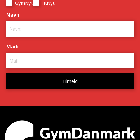
GymNyt
FitNyt
Navn
*
Mail:
*